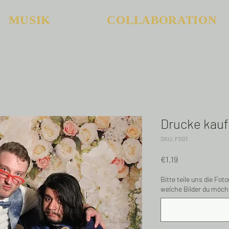
MUSIK
COLLABORATION
Drucke kau
SKU: F001
Price
€1.19
Bitte teile uns die Fo
welche Bilder du möch