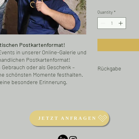
Quantity
*
tischen Postkartenformat!
Events in unserer Online-Galerie und
 handlichen Postkartenformat!
n Gebrauch oder als Geschenk –
Rückgabe
ine schönsten Momente festhalten.
 eine besondere Erinnerung.
Bitte beachte, dass all
werden und daher vom
ausgeschlossen sind. D
handelt, können wir k
danken dir für dein Ve
einzigartige Erinnerung
JETZT ANFRAGEN