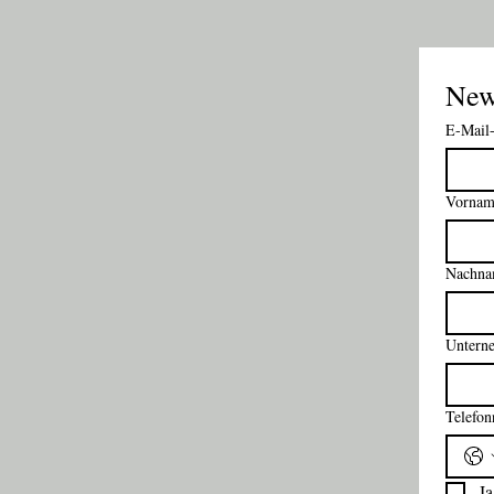
New
E-Mail
Vornam
Nachn
Untern
Telefo
Ja