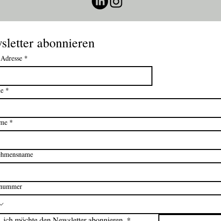
sletter abonnieren
-Adresse
*
e
*
ame
*
ehmensname
nnummer
, ich möchte den Newsletter abonnieren.
*