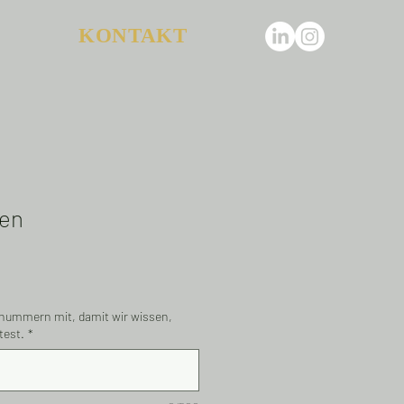
KONTAKT
fen
tonummern mit, damit wir wissen,
test.
*