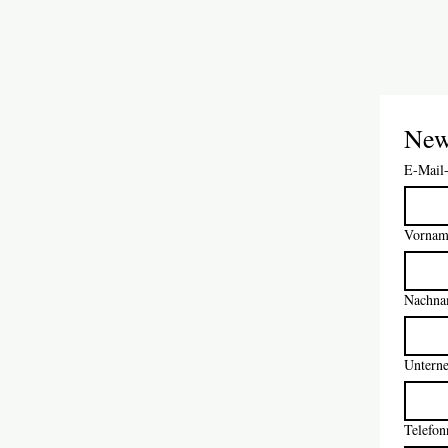
New
E-Mail
Vornam
Nachn
Untern
Telefo