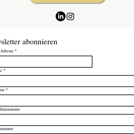
sletter abonnieren
-Adresse
*
e
*
ame
*
ehmensname
nnummer